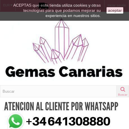
ACEPTAS que esta tienda utiliza cookies y otras
Envíos desde España
EUR
Iniciar sesión
tecnologías para que podamos mejorar su
aceptar
experiencia en nuestros sitios.
Buscar