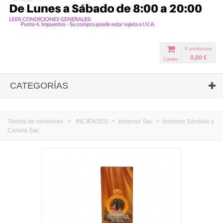
0
productos
0,00 €
Carrito
CATEGORÍAS
Tienda de minerales
>
INCIENSOS
>
Incienso Sac
>
Incienso Sándalo y
Canela Sac