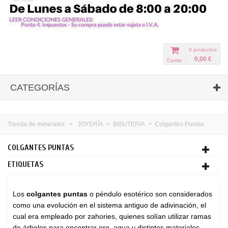
0
productos
0,00 €
Carrito
CATEGORÍAS
Tienda de minerales
>
JOYERÍA
>
BISUTERIA
>
Colgantes Puntas
COLGANTES PUNTAS
ETIQUETAS
Los
colgantes puntas
o péndulo esotérico son considerados
como una evolución en el sistema antiguo de adivinación, el
cual era empleado por zahories, quienes solían utilizar ramas
de árboles para encontrar oro, agua y distintos materiales.