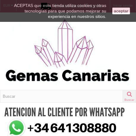
ACEPTAS que esta tienda utiliza cookies y otras
Envíos desde España
EUR
Iniciar sesión
tecnologías para que podamos mejorar su
aceptar
experiencia en nuestros sitios.
Buscar