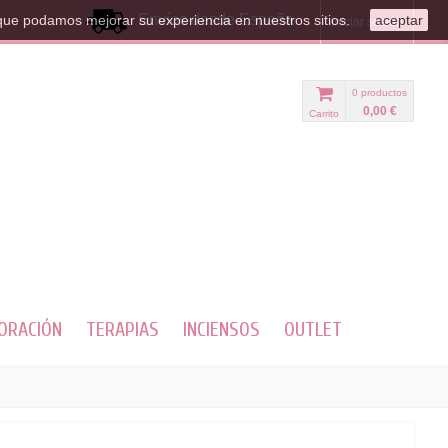
Envíos desde España
que podamos mejorar su experiencia en nuestros sitios.
aceptar
Iniciar sesión
0
productos
0,00 €
Carrito
ORACIÓN
TERAPIAS
INCIENSOS
OUTLET