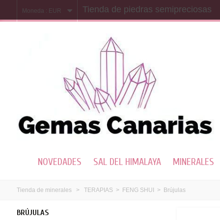
Tienda de piedras semipreciosas
Moneda :
EUR
NOVEDADES
SAL DEL HIMALAYA
MINERALES
Tienda de minerales
>
TERAPIAS
>
FENG SHUI
>
Brújulas
BRÚJULAS