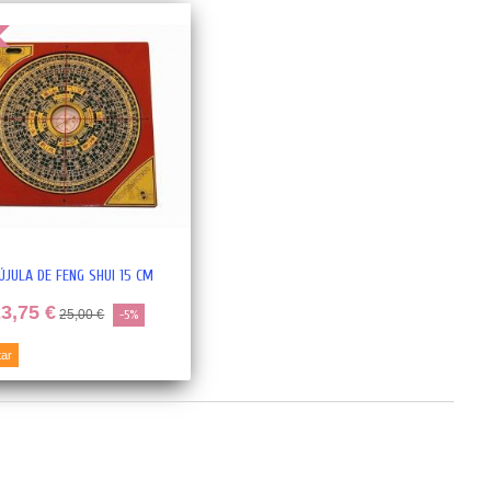
!
ÚJULA DE FENG SHUI 15 CM
3,75 €
25,00 €
-5%
tar