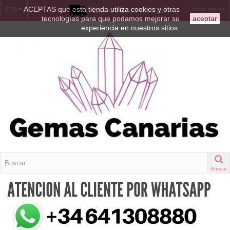
ACEPTAS que esta tienda utiliza cookies y otras
Envíos desde España
EUR
Iniciar sesión
tecnologías para que podamos mejorar su
aceptar
experiencia en nuestros sitios.
Buscar