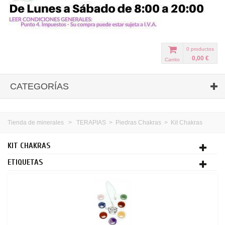
0
productos
0,00 €
Carrito
CATEGORÍAS
Tienda de minerales
>
TERAPIAS
>
Piedras Chakras
>
Kit Chakras
KIT CHAKRAS
ETIQUETAS