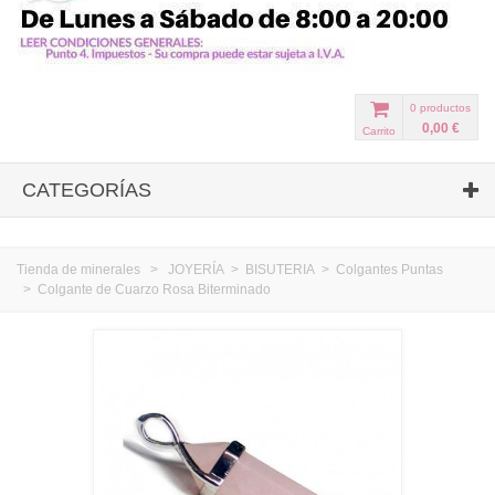
0
productos
0,00 €
Carrito
CATEGORÍAS
Tienda de minerales
>
JOYERÍA
>
BISUTERIA
>
Colgantes Puntas
>
Colgante de Cuarzo Rosa Biterminado