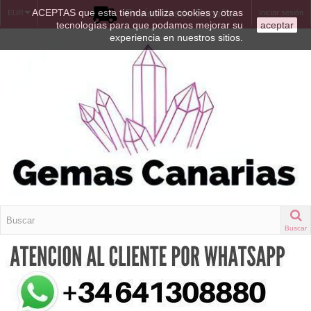
ACEPTAS que esta tienda utiliza cookies y otras
Envíos desde España
EUR
Iniciar sesión
tecnologías para que podamos mejorar su
aceptar
experiencia en nuestros sitios.
Buscar