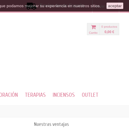
Envíos desde España
que podamos mejorar su experiencia en nuestros sitios.
aceptar
Iniciar sesión
0
productos
0,00 €
Carrito
ORACIÓN
TERAPIAS
INCIENSOS
OUTLET
Nuestras ventajas