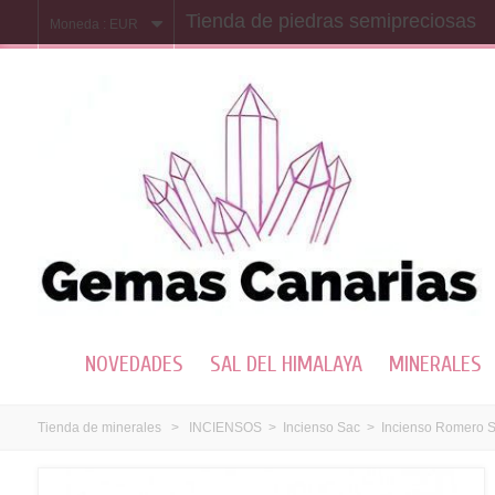
Tienda de piedras semipreciosas
Moneda :
EUR
NOVEDADES
SAL DEL HIMALAYA
MINERALES
Tienda de minerales
>
INCIENSOS
>
Incienso Sac
>
Incienso Romero 