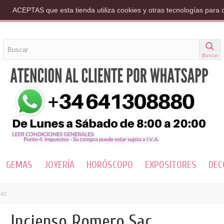
ACEPTAS que esta tienda utiliza cookies y otras tecnologías para 
Buscar
GEMAS
JOYERÍA
HORÓSCOPO
EXPOSITORES
DEC
Sac
Incienso Romero Sac