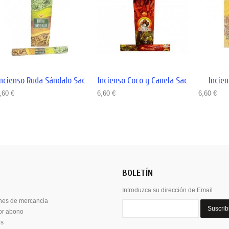
Incienso Ruda Sándalo Sac
Incienso Coco y Canela Sac
Incie
,60 €
6,60 €
6,60 €
BOLETÍN
Introduzca su dirección de Email
nes de mercancia
Suscrib
por abono
es