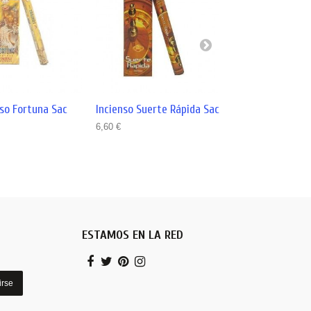
nso Fortuna Sac
Incienso Suerte Rápida Sac
Incienso Limpia
6,60 €
6,60 €
ESTAMOS EN LA RED
irse