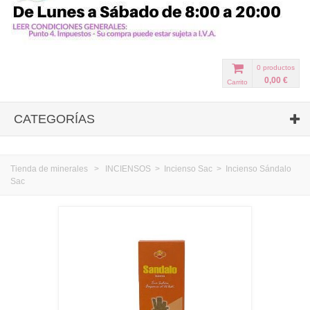
0
productos
0,00 €
Carrito
CATEGORÍAS
Tienda de minerales
>
INCIENSOS
>
Incienso Sac
>
Incienso Sándalo
Sac