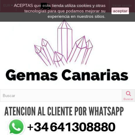
ACEPTAS que esta tienda utiliza cookies y otras
Envíos desde España
EUR
Iniciar sesión
tecnologías para que podamos mejorar su
aceptar
experiencia en nuestros sitios.
Buscar