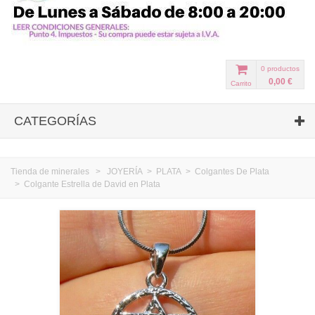
0
productos
0,00 €
Carrito
CATEGORÍAS
Tienda de minerales
>
JOYERÍA
>
PLATA
>
Colgantes De Plata
>
Colgante Estrella de David en Plata