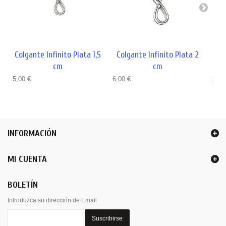
Colgante Infinito Plata 1,5
Colgante Infinito Plata 2
C
cm
cm
R
5,00 €
6,00 €
11,2
INFORMACIÓN
MI CUENTA
BOLETÍN
Introduzca su dirección de Email
Suscribirse