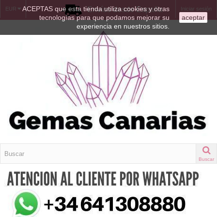
ACEPTAS que esta tienda utiliza cookies y otras
Envíos desde España
EUR
Iniciar sesión
tecnologías para que podamos mejorar su
aceptar
experiencia en nuestros sitios.
Buscar