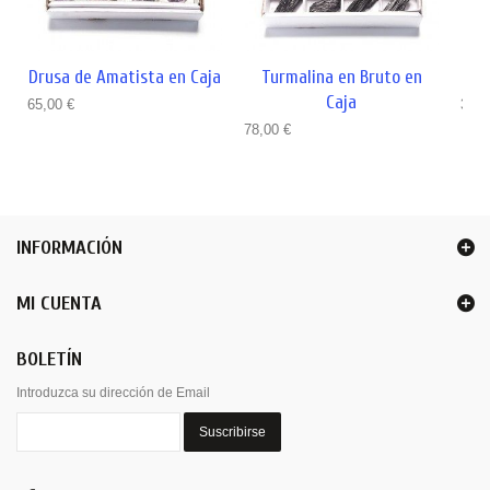
Drusa de Amatista en Caja
Turmalina en Bruto en
Cua
Caja
65,00 €
3,50
78,00 €
INFORMACIÓN
MI CUENTA
BOLETÍN
Introduzca su dirección de Email
Suscribirse