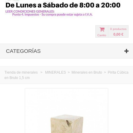
0
productos
0,00 €
Carrito
CATEGORÍAS
Tienda de minerales
>
MINERALES
>
Minerales en Bruto
>
Pirita Cúbica
en Bruto 1,5 cm