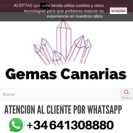
ACEPTAS que esta tienda utiliza cookies y otras
Envíos desde España
EUR
Iniciar sesión
tecnologías para que podamos mejorar su
aceptar
experiencia en nuestros sitios.
Buscar