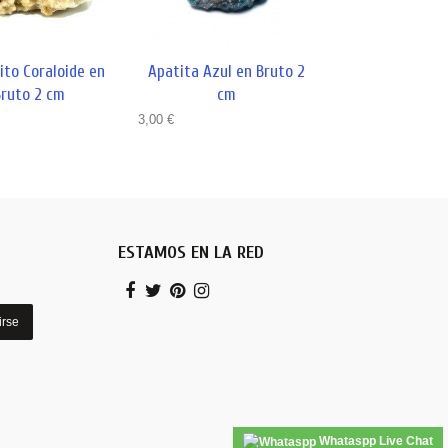
ito Coraloide en
Apatita Azul en Bruto 2
Apofilita en Br
ruto 2 cm
cm
3,50 €
3,00 €
ESTAMOS EN LA RED
irse
Whataspp Live Chat