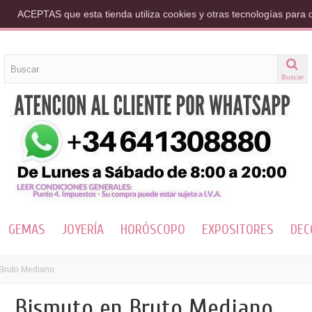
ACEPTAS que esta tienda utiliza cookies y otras tecnologías para 
Buscar
GEMAS
JOYERÍA
HORÓSCOPO
EXPOSITORES
DEC
Bruto Mediano
Bismuto en Bruto Mediano