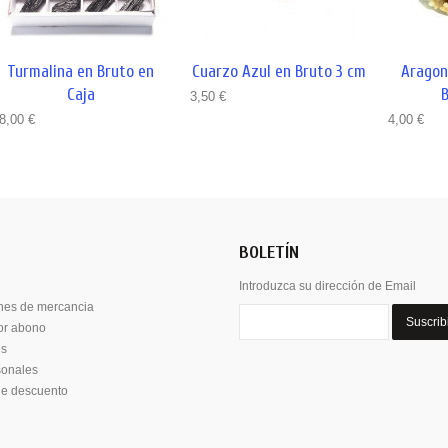
Turmalina en Bruto en
Cuarzo Azul en Bruto 3 cm
Aragon
Caja
B
3,50 €
8,00 €
4,00 €
BOLETÍN
Introduzca su dirección de Email
nes de mercancia
Suscrib
por abono
es
sonales
de descuento