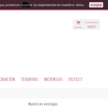
Envíos desde España
que podamos mejorar su experiencia en nuestros sitios.
aceptar
Iniciar sesión
0
productos
0,00 €
Carrito
ORACIÓN
TERAPIAS
INCIENSOS
OUTLET
Nuestras ventajas