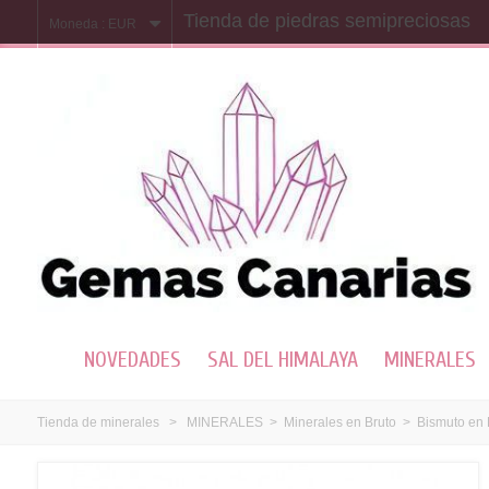
Tienda de piedras semipreciosas
Moneda :
EUR
NOVEDADES
SAL DEL HIMALAYA
MINERALES
Tienda de minerales
>
MINERALES
>
Minerales en Bruto
>
Bismuto en 