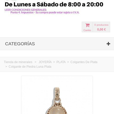
0
productos
0,00 €
Carrito
CATEGORÍAS
Tienda de minerales
>
JOYERÍA
>
PLATA
>
Colgantes De Plata
>
Colgante de Piedra Luna Plata