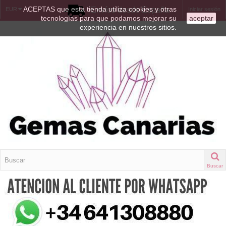
ACEPTAS que esta tienda utiliza cookies y otras
Envíos desde España
EUR
Iniciar sesión
tecnologías para que podamos mejorar su
aceptar
experiencia en nuestros sitios.
Buscar