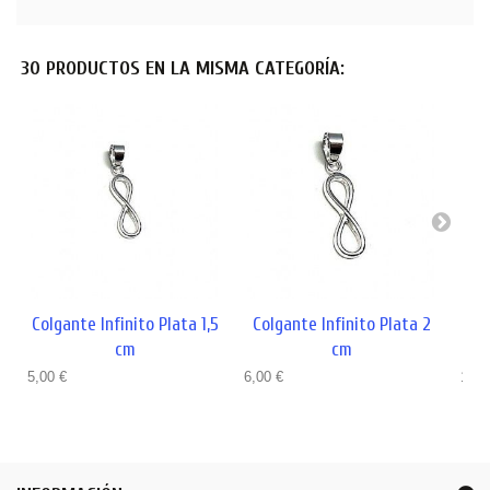
30 PRODUCTOS EN LA MISMA CATEGORÍA:
Colgante Infinito Plata 1,5
Colgante Infinito Plata 2
C
cm
cm
R
5,00 €
6,00 €
11,2