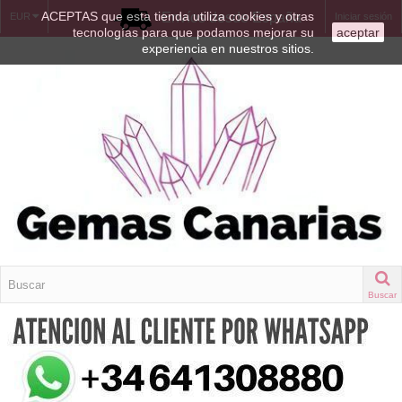
ACEPTAS que esta tienda utiliza cookies y otras
Envíos desde España
EUR
Iniciar sesión
tecnologías para que podamos mejorar su
aceptar
experiencia en nuestros sitios.
Buscar