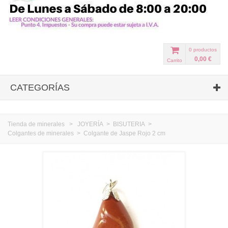
0
productos
0,00 €
Carrito
CATEGORÍAS
Tienda de minerales
>
JOYERÍA
>
BISUTERIA
>
Colgantes de minerales
>
Colgante de Jaspe Rojo 2 cm