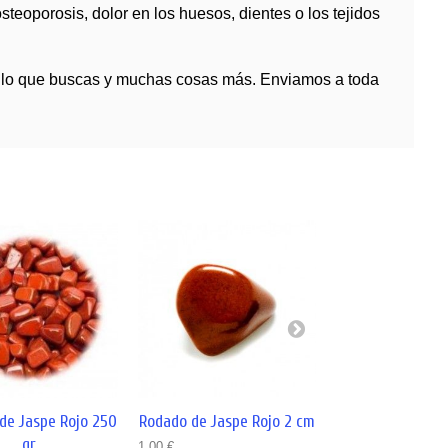
steoporosis, dolor en los huesos, dientes o los tejidos
s lo que buscas y muchas cosas más. Enviamos a toda
de Jaspe Rojo 250
Rodado de Jaspe Rojo 2 cm
Rodado de Jaspe
gr
1,00 €
2,50 €