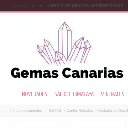
Tienda de piedras semipreciosas
Moneda :
EUR
NOVEDADES
SAL DEL HIMALAYA
MINERALES
Tienda de minerales
>
GEMAS
>
Cantos Rodados
>
Rodados de Howlit