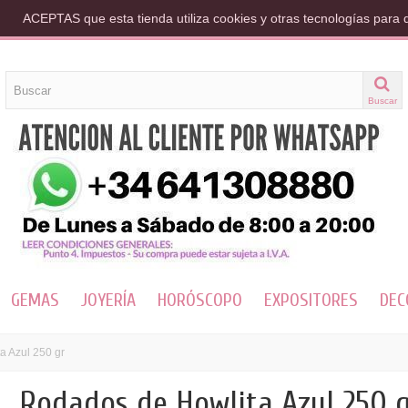
ACEPTAS que esta tienda utiliza cookies y otras tecnologías para 
Buscar
GEMAS
JOYERÍA
HORÓSCOPO
EXPOSITORES
DEC
a Azul 250 gr
Rodados de Howlita Azul 250 