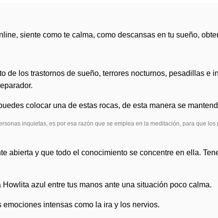
nline, siente como te calma, como descansas en tu sueño, obte
doto de los trastornos de sueño, terrores nocturnos, pesadillas e
eparador.
 puedes colocar una de estas rocas, de esta manera se manten
ersonas inquietas, es por esa razón que se emplea en la meditación, para que los
e abierta y que todo el conocimiento se concentre en ella. Ten
a Howlita azul entre tus manos ante una situación poco calma.
s emociones intensas como la ira y los nervios.