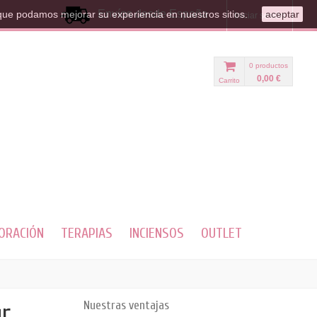
Envíos desde España
que podamos mejorar su experiencia en nuestros sitios.
aceptar
Iniciar sesión
0
productos
0,00 €
Carrito
ORACIÓN
TERAPIAS
INCIENSOS
OUTLET
gr
Nuestras ventajas