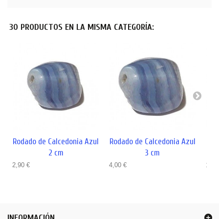
30 PRODUCTOS EN LA MISMA CATEGORÍA:
Rodado de Calcedonia Azul
Rodado de Calcedonia Azul
Ro
2 cm
3 cm
2,90 €
4,00 €
14,0
INFORMACIÓN