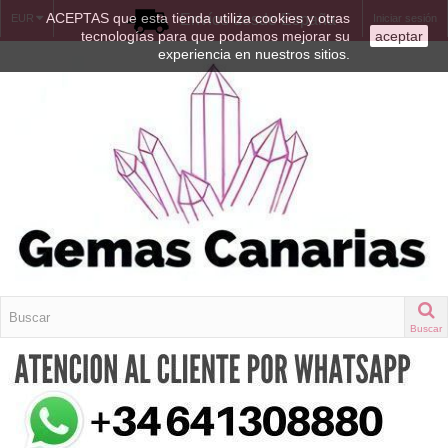
ACEPTAS que esta tienda utiliza cookies y otras
Envíos desde España
EUR
Iniciar sesión
tecnologías para que podamos mejorar su
aceptar
experiencia en nuestros sitios.
Buscar