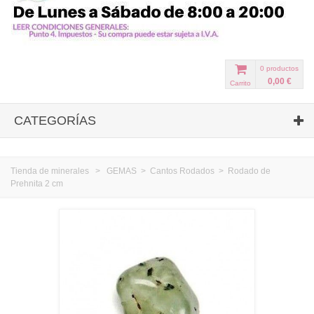
0
productos
0,00 €
Carrito
CATEGORÍAS
Tienda de minerales
>
GEMAS
>
Cantos Rodados
>
Rodado de
Prehnita 2 cm