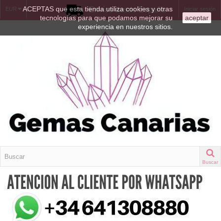
ACEPTAS que esta tienda utiliza cookies y otras
Envíos desde España
EUR
Iniciar sesión
tecnologías para que podamos mejorar su
aceptar
experiencia en nuestros sitios.
Buscar