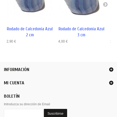
Rodado de Calcedonia Azul
Rodado de Calcedonia Azul
Ro
2 cm
3 cm
2,90 €
4,00 €
14,0
INFORMACIÓN
MI CUENTA
BOLETÍN
Introduzca su dirección de Email
Suscribirse