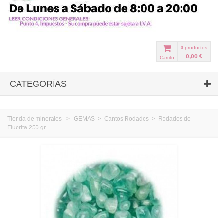
0
productos
0,00 €
Carrito
CATEGORÍAS
Tienda de minerales
>
GEMAS
>
Cantos Rodados
>
Rodados de
Fluorita 250 gr