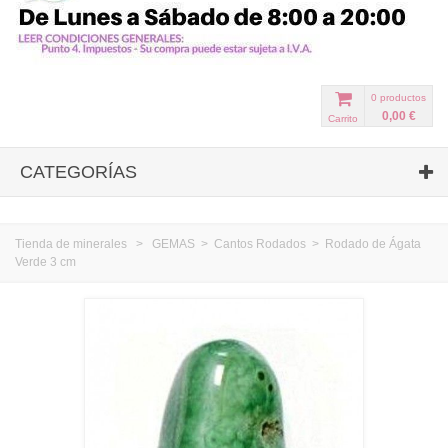
0
productos
0,00 €
Carrito
CATEGORÍAS
Tienda de minerales
>
GEMAS
>
Cantos Rodados
>
Rodado de Ágata
Verde 3 cm