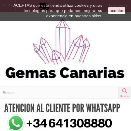
ACEPTAS que esta tienda utiliza cookies y otras
Envíos desde España
EUR
Iniciar sesión
tecnologías para que podamos mejorar su
aceptar
experiencia en nuestros sitios.
Buscar