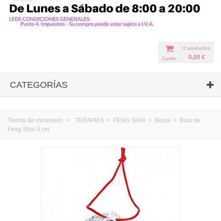
0
productos
0,00 €
Carrito
CATEGORÍAS
Tienda de minerales
>
TERAPIAS
>
FENG SHUI
>
Bolas
>
Bola de
Feng Shui 3 cm