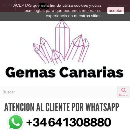
ACEPTAS que esta tienda utiliza cookies y otras
Envíos desde España
EUR
Iniciar sesión
tecnologías para que podamos mejorar su
aceptar
experiencia en nuestros sitios.
Buscar