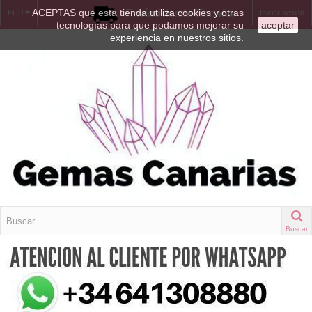
ACEPTAS que esta tienda utiliza cookies y otras
Envíos desde España
EUR
Iniciar sesión
tecnologías para que podamos mejorar su
aceptar
experiencia en nuestros sitios.
Buscar