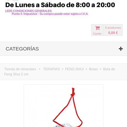
0
productos
0,00 €
Carrito
CATEGORÍAS
Tienda de minerales
>
TERAPIAS
>
FENG SHUI
>
Bolas
>
Bola de
Feng Shui 2 cm