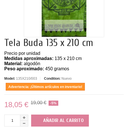
Ver más grande
Tela Buda 135 x 210 cm
Precio por unidad
Medidas aproximadas:
135 x 210 cm
Material:
algodón
Peso aproximado:
450 gramos
Model:
135X210/003
Condition:
Nuevo
Advertencia: ¡Últimos artículos en inventario!
19,00 €
18,05 €
-5%
AÑADIR AL CARRITO