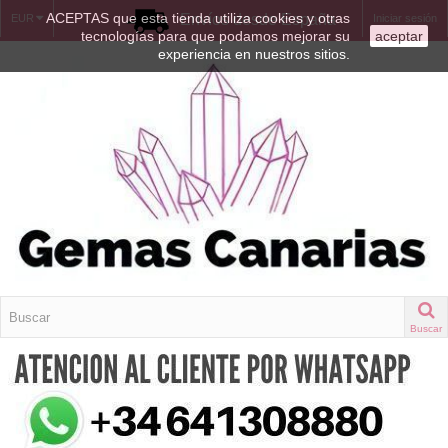
ACEPTAS que esta tienda utiliza cookies y otras
Envíos desde España
EUR
Iniciar sesión
tecnologías para que podamos mejorar su
aceptar
experiencia en nuestros sitios.
Buscar