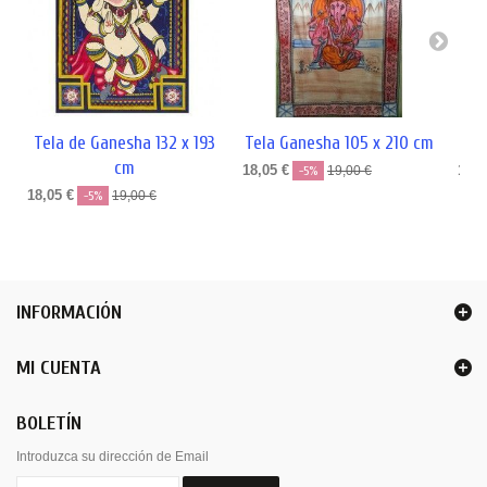
Tela de Ganesha 132 x 193
Tela Ganesha 105 x 210 cm
T
cm
18,05 €
18,0
-5%
19,00 €
18,05 €
-5%
19,00 €
INFORMACIÓN
MI CUENTA
BOLETÍN
Introduzca su dirección de Email