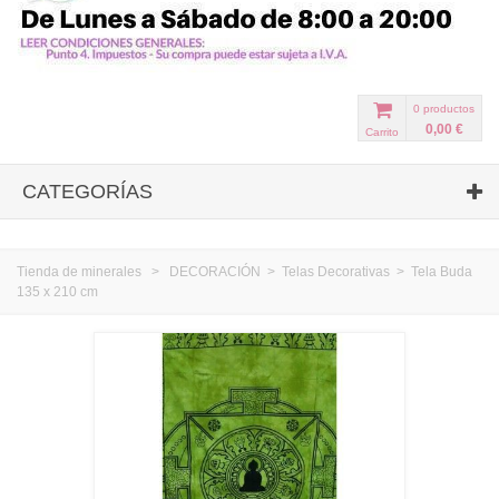
0
productos
0,00 €
Carrito
CATEGORÍAS
Tienda de minerales
>
DECORACIÓN
>
Telas Decorativas
>
Tela Buda
135 x 210 cm