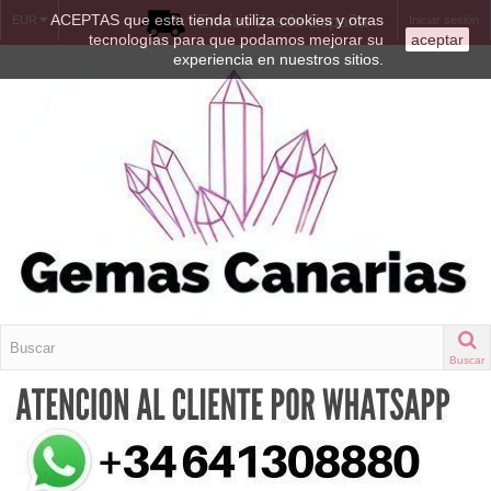
ACEPTAS que esta tienda utiliza cookies y otras
Envíos desde España
EUR
Iniciar sesión
tecnologías para que podamos mejorar su
aceptar
experiencia en nuestros sitios.
Buscar