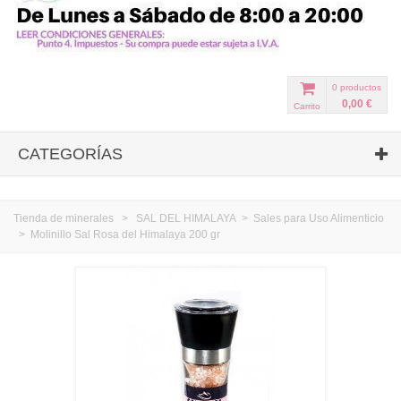
0
productos
0,00 €
Carrito
CATEGORÍAS
Tienda de minerales
>
SAL DEL HIMALAYA
>
Sales para Uso Alimenticio
>
Molinillo Sal Rosa del Himalaya 200 gr