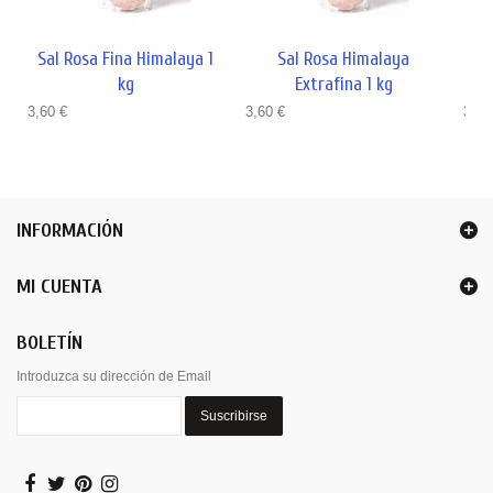
Sal Rosa Fina Himalaya 1
Sal Rosa Himalaya
Sal
kg
Extrafina 1 kg
3,60 €
3,60 €
3,60
INFORMACIÓN
MI CUENTA
BOLETÍN
Introduzca su dirección de Email
Suscribirse