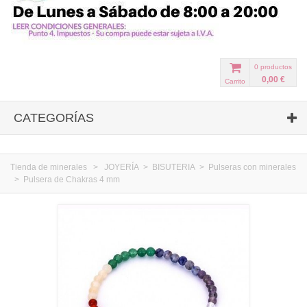
0
productos
0,00 €
Carrito
CATEGORÍAS
Tienda de minerales
>
JOYERÍA
>
BISUTERIA
>
Pulseras con minerales
>
Pulsera de Chakras 4 mm