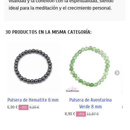
vitalidad y la conexión con la espiritualidad, siendo
ideal para la meditación y el crecimiento personal.
30 PRODUCTOS EN LA MISMA CATEGORÍA:
Pulsera de Hematite 6 mm
Pulsera de Aventurina
Pul
Verde 8 mm
6,90 €
8,90
-25%
9,20 €
8,90 €
-25%
11,87 €