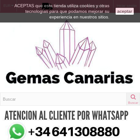
ACEPTAS que esta tienda utiliza cookies y otras
Envíos desde España
EUR
Iniciar sesión
tecnologías para que podamos mejorar su
aceptar
experiencia en nuestros sitios.
Buscar