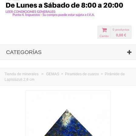
0
productos
0,00 €
Carrito
CATEGORÍAS
Tienda de minerales
>
GEMAS
>
Piramides de cuarzo
>
Pirámide de
Lapislázuli 2,6 cm