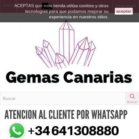
ACEPTAS que esta tienda utiliza cookies y otras
Envíos desde España
EUR
Iniciar sesión
tecnologías para que podamos mejorar su
aceptar
experiencia en nuestros sitios.
Buscar