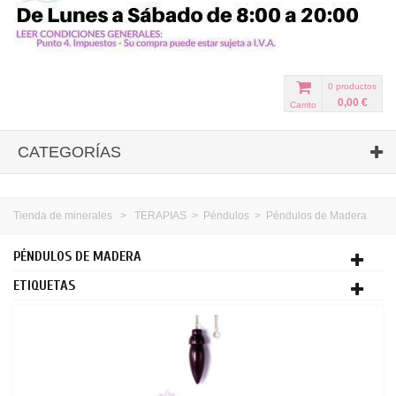
0
productos
0,00 €
Carrito
CATEGORÍAS
Tienda de minerales
>
TERAPIAS
>
Péndulos
>
Péndulos de Madera
PÉNDULOS DE MADERA
ETIQUETAS