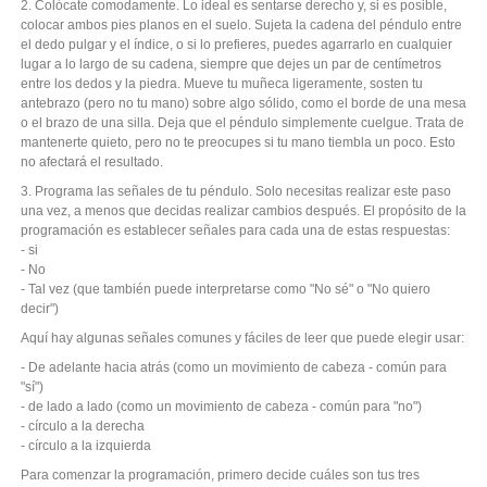
2. Colócate comodamente. Lo ideal es sentarse derecho y, si es posible,
colocar ambos pies planos en el suelo. Sujeta la cadena del péndulo entre
el dedo pulgar y el índice, o si lo prefieres, puedes agarrarlo en cualquier
lugar a lo largo de su cadena, siempre que dejes un par de centímetros
entre los dedos y la piedra. Mueve tu muñeca ligeramente, sosten tu
antebrazo (pero no tu mano) sobre algo sólido, como el borde de una mesa
o el brazo de una silla. Deja que el péndulo simplemente cuelgue. Trata de
mantenerte quieto, pero no te preocupes si tu mano tiembla un poco. Esto
no afectará el resultado.
3. Programa las señales de tu péndulo. Solo necesitas realizar este paso
una vez, a menos que decidas realizar cambios después. El propósito de la
programación es establecer señales para cada una de estas respuestas:
- si
- No
- Tal vez (que también puede interpretarse como "No sé" o "No quiero
decir")
Aquí hay algunas señales comunes y fáciles de leer que puede elegir usar:
- De adelante hacia atrás (como un movimiento de cabeza - común para
"sí")
- de lado a lado (como un movimiento de cabeza - común para "no")
- círculo a la derecha
- círculo a la izquierda
Para comenzar la programación, primero decide cuáles son tus tres