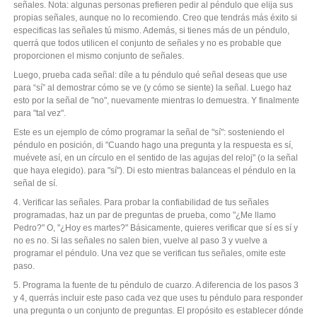
señales. Nota: algunas personas prefieren pedir al péndulo que elija sus
propias señales, aunque no lo recomiendo. Creo que tendrás más éxito si
especificas las señales tú mismo. Además, si tienes más de un péndulo,
querrá que todos utilicen el conjunto de señales y no es probable que
proporcionen el mismo conjunto de señales.
Luego, prueba cada señal: díle a tu péndulo qué señal deseas que use
para “sí” al demostrar cómo se ve (y cómo se siente) la señal. Luego haz
esto por la señal de "no", nuevamente mientras lo demuestra. Y finalmente
para "tal vez".
Este es un ejemplo de cómo programar la señal de "sí": sosteniendo el
péndulo en posición, di "Cuando hago una pregunta y la respuesta es sí,
muévete así, en un círculo en el sentido de las agujas del reloj" (o la señal
que haya elegido). para "sí"). Di esto mientras balanceas el péndulo en la
señal de sí.
4. Verificar las señales. Para probar la confiabilidad de tus señales
programadas, haz un par de preguntas de prueba, como "¿Me llamo
Pedro?" O, "¿Hoy es martes?" Básicamente, quieres verificar que sí es sí y
no es no. Si las señales no salen bien, vuelve al paso 3 y vuelve a
programar el péndulo. Una vez que se verifican tus señales, omite este
paso.
5. Programa la fuente de tu péndulo de cuarzo. A diferencia de los pasos 3
y 4, querrás incluir este paso cada vez que uses tu péndulo para responder
una pregunta o un conjunto de preguntas. El propósito es establecer dónde