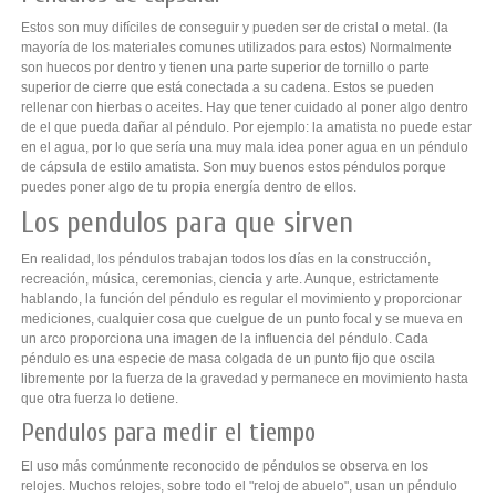
Estos son muy difíciles de conseguir y pueden ser de cristal o metal. (la
mayoría de los materiales comunes utilizados para estos) Normalmente
son huecos por dentro y tienen una parte superior de tornillo o parte
superior de cierre que está conectada a su cadena. Estos se pueden
rellenar con hierbas o aceites. Hay que tener cuidado al poner algo dentro
de el que pueda dañar al péndulo. Por ejemplo: la amatista no puede estar
en el agua, por lo que sería una muy mala idea poner agua en un péndulo
de cápsula de estilo amatista. Son muy buenos estos péndulos porque
puedes poner algo de tu propia energía dentro de ellos.
Los pendulos para que sirven
En realidad, los péndulos trabajan todos los días en la construcción,
recreación, música, ceremonias, ciencia y arte. Aunque, estrictamente
hablando, la función del péndulo es regular el movimiento y proporcionar
mediciones, cualquier cosa que cuelgue de un punto focal y se mueva en
un arco proporciona una imagen de la influencia del péndulo. Cada
péndulo es una especie de masa colgada de un punto fijo que oscila
libremente por la fuerza de la gravedad y permanece en movimiento hasta
que otra fuerza lo detiene.
Pendulos para medir el tiempo
El uso más comúnmente reconocido de péndulos se observa en los
relojes. Muchos relojes, sobre todo el "reloj de abuelo", usan un péndulo