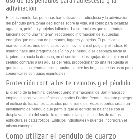
Uso de los pendulos para radiestesia y la
adivinación
Históricamente, las personas han utilizado la radiestesia y la adivinación
del péndulo para tomar decisiones sobre la vida, así como para localizar
agua, oro, petróleo y objetos faltantes. La creencia es que un péndulo
funciona como una "antena", recogiendo información de supuestas
energías que emanan de personas, lugares y objetos. El practicante
mantiene el extremo del dispositivo inmóvil entre el pulgar y el índice. El
usuario hace una pregunta de sí o no y el péndulo se desplaza hacia la
izquierda o hacia la derecha, en el sentido de las agujas del reloj o en el
sentido contrario a las agujas del reloj, proporcionando una respuesta al
que la usa. Los péndulos son populares entre las brujas, que los usan para
comunicarse con guías espirituales.
Protección contra los terremotos y el péndulo
El diseño de la terminal del Aeropuerto Internacional de San Francisco
emplea dispositivos mecánicos llamados Friction Pendulums para proteger
el edificio de los daños causados ​​por terremotos. Estos soportes crean un
movimiento de péndulo que permite que el edificio se balancee con el
desplazamiento del suelo, lo que reduce las posibilidades de daños
estructurales catastróficos. Edificios industriales y puentes incorporan el
mismo concepto.
Como utilizar el pendulo de cuarzo