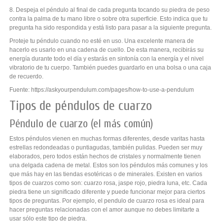
8. Despeja el péndulo al final de cada pregunta tocando su piedra de peso
contra la palma de tu mano libre o sobre otra superficie. Esto indica que tu
pregunta ha sido respondida y está listo para pasar a la siguiente pregunta.
Proteje tu péndulo cuando no esté en uso. Una excelente manera de
hacerlo es usarlo en una cadena de cuello. De esta manera, recibirás su
energía durante todo el día y estarás en sintonía con la energía y el nivel
vibratorio de tu cuerpo. También puedes guardarlo en una bolsa o una caja
de recuerdo.
Fuente:
https://askyourpendulum.com/pages/how-to-use-a-pendulum
Tipos de péndulos de cuarzo
Péndulo de cuarzo (el más común)
Estos péndulos vienen en muchas formas diferentes, desde varitas hasta
estrellas redondeadas o puntiagudas, también pulidas. Pueden ser muy
elaborados, pero todos están hechos de cristales y normalmente tienen
una delgada cadena de metal. Estos son los péndulos más comunes y los
que más hay en las tiendas esotéricas o de minerales. Existen en varios
tipos de cuarzos como son: cuarzo rosa, jaspe rojo, piedra luna, etc. Cada
piedra tiene un significado diferente y puede funcionar mejor para ciertos
tipos de preguntas. Por ejemplo, el pendulo de cuarzo rosa es ideal para
hacer preguntas relacionadas con el amor aunque no debes limitarte a
usar sólo este tipo de piedra.