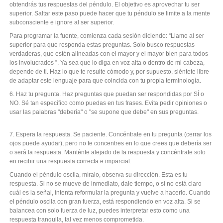
obtendrás tus respuestas del péndulo. El objetivo es aprovechar tu ser
superior. Saltar este paso puede hacer que tu péndulo se limite a la mente
subconsciente e ignore al ser superior.
Para programar la fuente, comienza cada sesión diciendo: “Llamo al ser
superior para que responda estas preguntas. Solo busco respuestas
verdaderas, que estén alineadas con el mayor y el mayor bien para todos
los involucrados ”. Ya sea que lo diga en voz alta o dentro de mi cabeza,
depende de ti. Haz lo que te resulte cómodo y, por supuesto, siéntete libre
de adaptar este lenguaje para que coincida con tu propia terminología.
6. Haz tu pregunta. Haz preguntas que puedan ser respondidas por SÍ o
NO. Sé tan específico como puedas en tus frases. Evita pedir opiniones o
usar las palabras "debería" o "se supone que debe" en sus preguntas.
7. Espera la respuesta. Se paciente. Concéntrate en tu pregunta (cerrar los
ojos puede ayudar), pero no te concentres en lo que crees que debería ser
o será la respuesta. Manténte alejado de la respuesta y concéntrate solo
en recibir una respuesta correcta e imparcial.
Cuando el péndulo oscila, míralo, observa su dirección. Esta es tu
respuesta. Si no se mueve de inmediato, dale tiempo, o si no está claro
cuál es la señal, intenta reformular la pregunta y vuelve a hacerlo. Cuando
el péndulo oscila con gran fuerza, está respondiendo en voz alta. Si se
balancea con solo fuerza de luz, puedes interpretar esto como una
respuesta tranquila, tal vez menos comprometida.