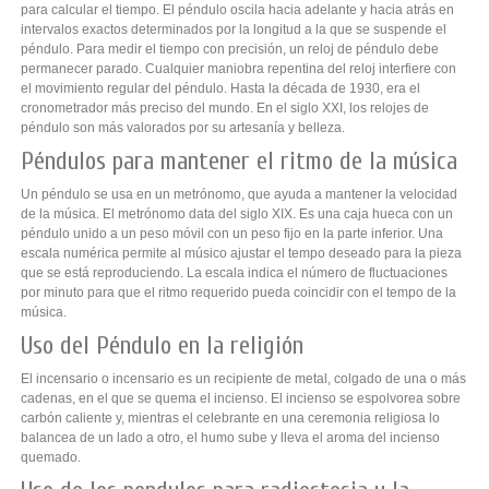
para calcular el tiempo. El péndulo oscila hacia adelante y hacia atrás en
intervalos exactos determinados por la longitud a la que se suspende el
péndulo. Para medir el tiempo con precisión, un reloj de péndulo debe
permanecer parado. Cualquier maniobra repentina del reloj interfiere con
el movimiento regular del péndulo. Hasta la década de 1930, era el
cronometrador más preciso del mundo. En el siglo XXI, los relojes de
péndulo son más valorados por su artesanía y belleza.
Péndulos para mantener el ritmo de la música
Un péndulo se usa en un metrónomo, que ayuda a mantener la velocidad
de la música. El metrónomo data del siglo XIX. Es una caja hueca con un
péndulo unido a un peso móvil con un peso fijo en la parte inferior. Una
escala numérica permite al músico ajustar el tempo deseado para la pieza
que se está reproduciendo. La escala indica el número de fluctuaciones
por minuto para que el ritmo requerido pueda coincidir con el tempo de la
música.
Uso del Péndulo en la religión
El incensario o incensario es un recipiente de metal, colgado de una o más
cadenas, en el que se quema el incienso. El incienso se espolvorea sobre
carbón caliente y, mientras el celebrante en una ceremonia religiosa lo
balancea de un lado a otro, el humo sube y lleva el aroma del incienso
quemado.