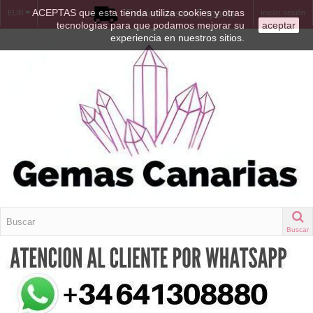
ACEPTAS que esta tienda utiliza cookies y otras
Envíos desde España
EUR
Iniciar sesión
tecnologías para que podamos mejorar su
aceptar
experiencia en nuestros sitios.
Buscar