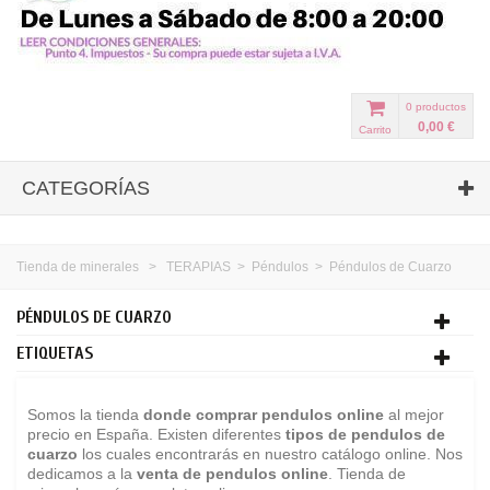
0
productos
0,00 €
Carrito
CATEGORÍAS
Tienda de minerales
>
TERAPIAS
>
Péndulos
>
Péndulos de Cuarzo
PÉNDULOS DE CUARZO
ETIQUETAS
Somos la tienda
donde comprar pendulos online
al mejor
precio en España. Existen diferentes
tipos de pendulos de
cuarzo
los cuales encontrarás en nuestro catálogo online. Nos
dedicamos a la
venta de pendulos online
.
Tienda de