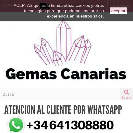
ACEPTAS que esta tienda utiliza cookies y otras
Envíos desde España
EUR
Iniciar sesión
tecnologías para que podamos mejorar su
aceptar
experiencia en nuestros sitios.
Buscar