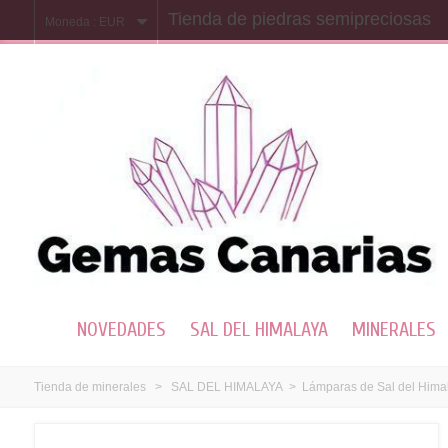
Tienda de piedras semipreciosas
Moneda :
EUR
NOVEDADES
SAL DEL HIMALAYA
MINERALES
Tienda de minerales
>
SAL DEL HIMALAYA
>
Lámparas de Sal del Hima