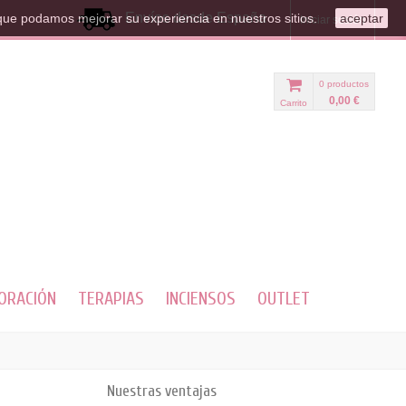
Envíos desde España
que podamos mejorar su experiencia en nuestros sitios.
aceptar
Iniciar sesión
0
productos
0,00 €
Carrito
ORACIÓN
TERAPIAS
INCIENSOS
OUTLET
Nuestras ventajas