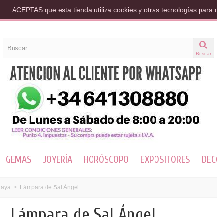
ACEPTAS que esta tienda utiliza cookies y otras tecnologías para 
Buscar
GEMAS
JOYERÍA
HORÓSCOPO
EXPOSITORES
DEC
laya
>
Lámpara de Sal Ángel
Lámpara de Sal Ángel