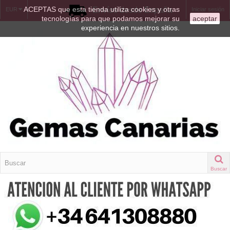
ACEPTAS que esta tienda utiliza cookies y otras
Envíos desde España
EUR
Iniciar sesión
tecnologías para que podamos mejorar su
aceptar
experiencia en nuestros sitios.
Buscar