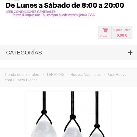
0
productos
0,00 €
Carrito
CATEGORÍAS
Tienda de minerales
>
TERAPIAS
>
Huevos Vaginales
>
Pack Huevo
Yoni Cuarzo Blanco