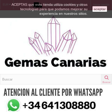
ACEPTAS que esta tienda utiliza cookies y otras
Envíos desde España
EUR
Iniciar sesión
tecnologías para que podamos mejorar su
aceptar
experiencia en nuestros sitios.
Buscar