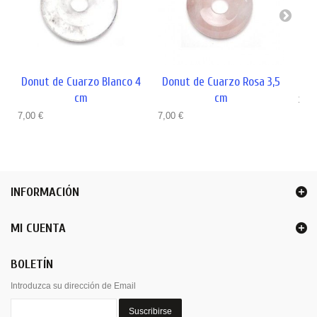
Donut de Cuarzo Blanco 4
Donut de Cuarzo Rosa 3,5
Do
cm
cm
18,0
7,00 €
7,00 €
INFORMACIÓN
MI CUENTA
BOLETÍN
Introduzca su dirección de Email
Suscribirse