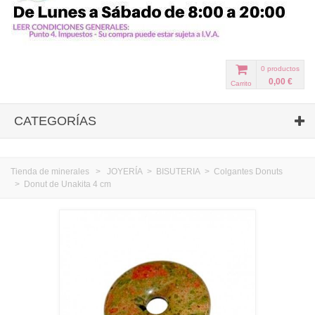
0
productos
0,00 €
Carrito
CATEGORÍAS
Tienda de minerales
>
JOYERÍA
>
BISUTERIA
>
Colgantes Donuts
>
Donut de Unakita 4 cm