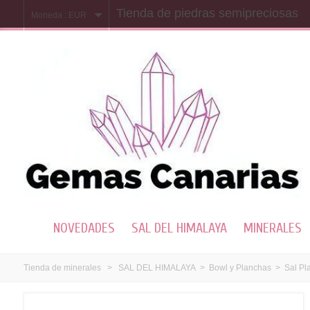
Tienda de piedras semipreciosas
Moneda :
EUR
NOVEDADES
SAL DEL HIMALAYA
MINERALES
Tienda de minerales
>
SAL DEL HIMALAYA
>
Bowl y Planchas
>
Sal Pl