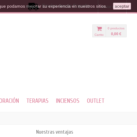
Envíos desde España
que podamos mejorar su experiencia en nuestros sitios.
aceptar
Iniciar sesión
0
productos
0,00 €
Carrito
ORACIÓN
TERAPIAS
INCIENSOS
OUTLET
Nuestras ventajas