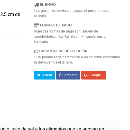
EL ENVÍO
Los gastos de envío van según el peso de cada
 2.5 cm de
artículo.
FORMAS DE PAGO
Nuestras formas de pago son: Tarjeta de
crédito/débito, PayPal, Bizum y Transferencia
bancaria
GARANTÍA DE DEVOLUCIÓN
Si tu pedido llega defectuoso o no es como esperabas
te devolvemos el dinero.
Tuitear
Compartir
Google+
punto justo de sal a los alimentos que se apoyan en