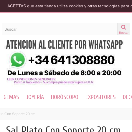
ACEPTAS que esta tienda utiliza cookies y otras tecnologías para 
Buscar
GEMAS
JOYERÍA
HORÓSCOPO
EXPOSITORES
DEC
ato Con Soporte 20 cm
Sal Plato Con Soporte 20 cm