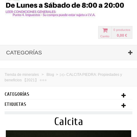
0
productos
0,00 €
Carrito
CATEGORÍAS
Tienda de minerales
>
Blog
>
▷▷ CALCITA PIEDRA: Propiedades y
beneficios 【2021】 ⭐⭐⭐
CATEGORÍAS
ETIQUETAS
Calcita