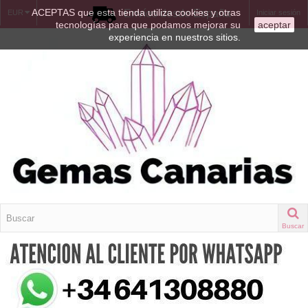
ACEPTAS que esta tienda utiliza cookies y otras
Envíos desde España
EUR
Iniciar sesión
tecnologías para que podamos mejorar su
aceptar
experiencia en nuestros sitios.
Buscar