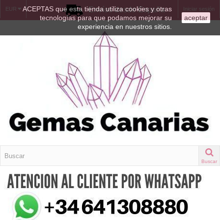
ACEPTAS que esta tienda utiliza cookies y otras
Envíos desde España
EUR
Iniciar sesión
tecnologías para que podamos mejorar su
aceptar
experiencia en nuestros sitios.
Buscar