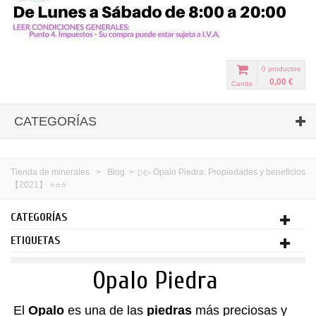
0
productos
0,00 €
Carrito
CATEGORÍAS
Tienda de minerales
>
Blog
>
▷▷ Opalo Piedra: Propiedades y beneficios
【2021】 ⭐⭐⭐
CATEGORÍAS
ETIQUETAS
Opalo Piedra
El
Opalo
es una de las
piedras
más preciosas
y