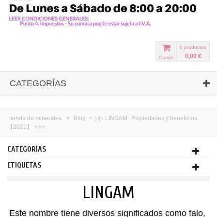
0
productos
0,00 €
Carrito
CATEGORÍAS
Tienda de minerales
>
Blog
>
▷▷ LINGAM: Propiedades y beneficios
【2021】 ⭐⭐⭐
CATEGORÍAS
ETIQUETAS
LINGAM
Este nombre tiene diversos significados como falo,