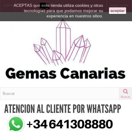
ACEPTAS que esta tienda utiliza cookies y otras
Envíos desde España
EUR
Iniciar sesión
tecnologías para que podamos mejorar su
aceptar
experiencia en nuestros sitios.
Buscar