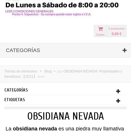
0
productos
0,00 €
Carrito
CATEGORÍAS
Tienda de minerales
>
Blog
>
▷▷ OBSIDIANA NEVADA: Propiedades y
beneficios 【2021】 ⭐⭐⭐
CATEGORÍAS
ETIQUETAS
OBSIDIANA NEVADA
La
obsidiana nevada
es una piedra muy llamativa