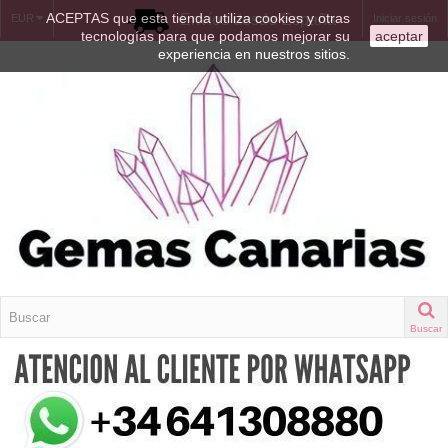
ACEPTAS que esta tienda utiliza cookies y otras
Envíos desde España
EUR
Iniciar sesión
tecnologías para que podamos mejorar su
aceptar
experiencia en nuestros sitios.
Buscar