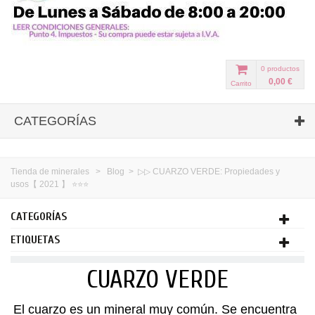
0
productos
0,00 €
Carrito
CATEGORÍAS
Tienda de minerales
>
Blog
>
▷▷ CUARZO VERDE: Propiedades y
usos【 2021 】 ⭐⭐⭐
CATEGORÍAS
ETIQUETAS
CUARZO VERDE
El cuarzo es un mineral muy común. Se encuentra