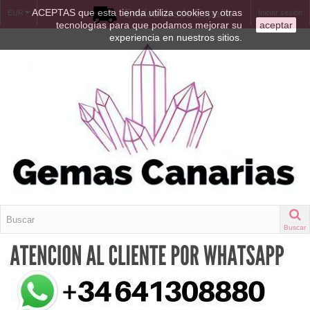
ACEPTAS que esta tienda utiliza cookies y otras
Envíos desde España
EUR
Iniciar sesión
tecnologías para que podamos mejorar su
aceptar
experiencia en nuestros sitios.
Buscar