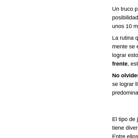
Un truco p
posibilida
unos 10 mi
La rutina 
mente se e
lograr est
frente
, es
No olvide
se lograr 
predominan
El tipo de
tiene dive
Entre ello