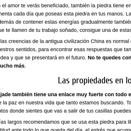
 el amor te verás beneficiado, también la piedra tiene e
menta cada día que poseas esta piedra en tus manos. L
demás de contener estas energías gradualmente también 
e te llamen de tu trabajo soñado, consigue una de esta
las creencias de la antigua civilización China es norma
estros sentidos, para encontrar esas respuestas que ta
dea y que se presentará en el futuro.
No te quedes con
mucho más
.
Las propiedades en l
 jade también tiene una enlace muy fuerte con todo e
la paz en nuestra vida que tanto estamos buscando. Ta
os donde sientes que vas a salir de tus casillas puedes l
ías largos recomendamos que se usa esta piedra para li
titud ante todo lo que queda del día, el estrés que acu