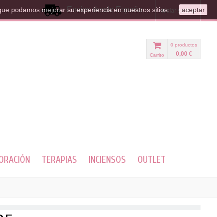
Envíos desde España
que podamos mejorar su experiencia en nuestros sitios.
aceptar
Iniciar sesión
0
productos
0,00 €
Carrito
ORACIÓN
TERAPIAS
INCIENSOS
OUTLET