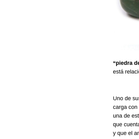
“piedra de
está relac
Uno de sus
carga con
una de est
que cuenta
y que el a