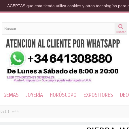
ACEPTAS que esta tienda utiliza cookies y otras tecnologías para 
Buscar
GEMAS
JOYERÍA
HORÓSCOPO
EXPOSITORES
DEC
2021 】 ⭐⭐⭐