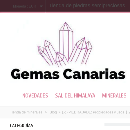
Tienda de piedras semipreciosas
Moneda :
EUR
NOVEDADES
SAL DEL HIMALAYA
MINERALES
Tienda de minerales
>
Blog
>
▷▷ PIEDRA JADE: Propiedades y usos【 
CATEGORÍAS