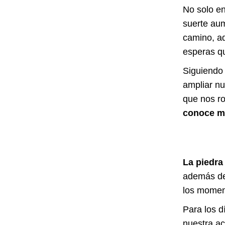
No solo en
suerte au
camino, a
esperas qu
Siguiendo 
ampliar nu
que nos ro
conoce 
La piedra
además de 
los moment
Para los d
nuestra ac