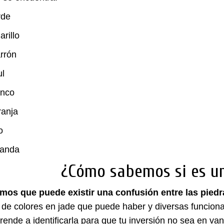
rde
arillo
rrón
ul
anco
ranja
o
vanda
¿Cómo sabemos si es un
os que puede existir una confusión entre las piedr
 de colores en jade que puede haber y diversas funcionas
rende a identificarla para que tu inversión no sea en van