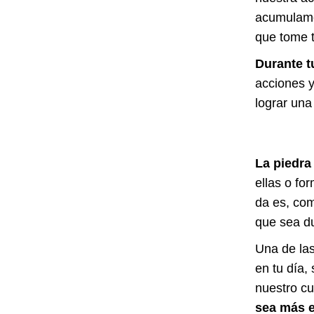
acumulamo
que tome t
Durante t
acciones y
lograr una
La piedra
ellas o fo
da es, com
que sea d
Una de las
en tu día,
nuestro cu
sea más e