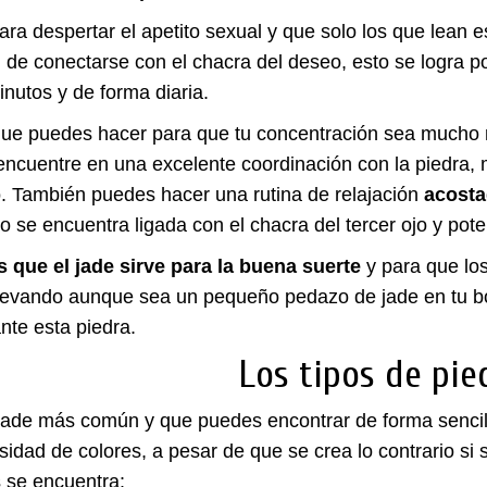
ara despertar el apetito sexual y que solo los que lean e
d de conectarse con el chacra del deseo, esto se logra p
nutos y de forma diaria.
que puedes hacer para que tu concentración sea mucho m
ncuentre en una excelente coordinación con la piedra, 
o. También puedes hacer una rutina de relajación
acosta
to se encuentra ligada con el chacra del tercer ojo y pot
s que el jade sirve para la buena suerte
y para que lo
llevando aunque sea un pequeño pedazo de jade en tu b
te esta piedra.
Los tipos de pie
 jade más común y que puedes encontrar de forma sencil
rsidad de colores, a pesar de que se crea lo contrario si 
s se encuentra: