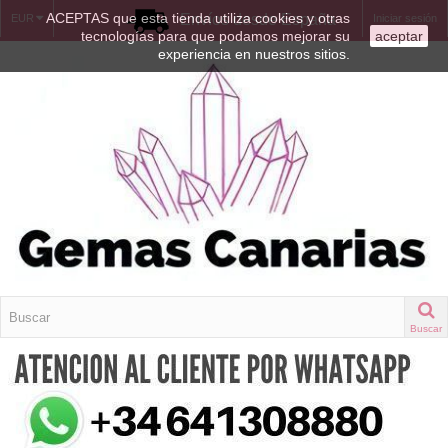
ACEPTAS que esta tienda utiliza cookies y otras
Envíos desde España
EUR
Iniciar sesión
tecnologías para que podamos mejorar su
aceptar
experiencia en nuestros sitios.
Buscar