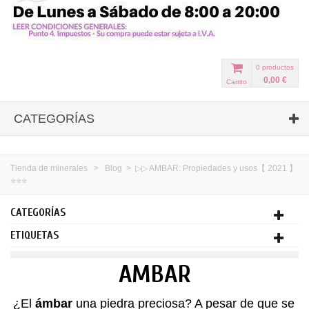
0
productos
0,00 €
Carrito
CATEGORÍAS
Tienda de minerales
>
Blog
>
▷▷ AMBAR: Propiedades y usos【 2021 】
⭐⭐⭐
CATEGORÍAS
ETIQUETAS
AMBAR
¿El
ámbar
una piedra preciosa? A pesar de que se