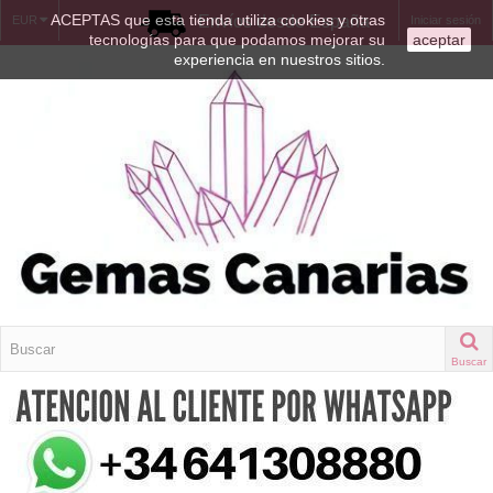
ACEPTAS que esta tienda utiliza cookies y otras
Envíos desde España
EUR
Iniciar sesión
tecnologías para que podamos mejorar su
aceptar
experiencia en nuestros sitios.
Buscar