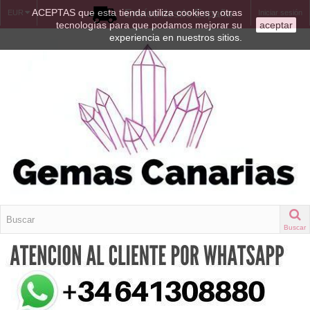
ACEPTAS que esta tienda utiliza cookies y otras
Envíos desde España
EUR
Iniciar sesión
tecnologías para que podamos mejorar su
aceptar
experiencia en nuestros sitios.
Buscar