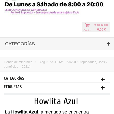
0
productos
0,00 €
Carrito
CATEGORÍAS
Tienda de minerales
>
Blog
>
▷▷ HOWLITA AZUL: Propiedades, Usos y
beneficios 【2021】
CATEGORÍAS
ETIQUETAS
Howlita Azul
La
Howlita Azul
, a menudo se encuentra