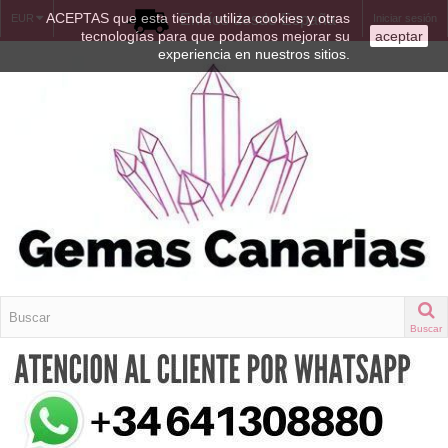
ACEPTAS que esta tienda utiliza cookies y otras
Envíos desde España
EUR
Iniciar sesión
tecnologías para que podamos mejorar su
aceptar
experiencia en nuestros sitios.
Buscar