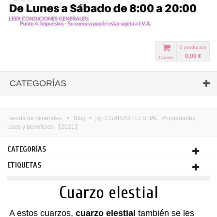
0
productos
0,00 €
Carrito
CATEGORÍAS
Tienda de minerales
>
Blog
>
▷▷ CUARZO ELESTIAL: Propiedades,
Usos y beneficios 【2021】
CATEGORÍAS
ETIQUETAS
Cuarzo elestial
A estos cuarzos,
cuarzo elestial
también se les