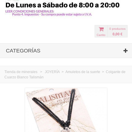
0
productos
0,00 €
Carrito
CATEGORÍAS
Tienda de minerales
>
JOYERÍA
>
Amuletos de la suerte
>
Colgante de
Cuarzo Blanco Talismán