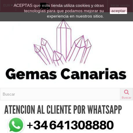
ACEPTAS que esta tienda utiliza cookies y otras
Envíos desde España
EUR
Iniciar sesión
tecnologías para que podamos mejorar su
aceptar
experiencia en nuestros sitios.
Buscar